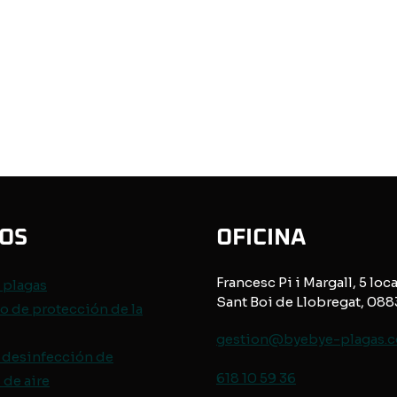
IOS
OFICINA
Francesc Pi i Margall, 5 loca
e
plagas
Sant Boi de Llobregat, 08
o de protección de
la
gestion@byebye-plagas.
 desinfección de
618 10 59 36
de aire