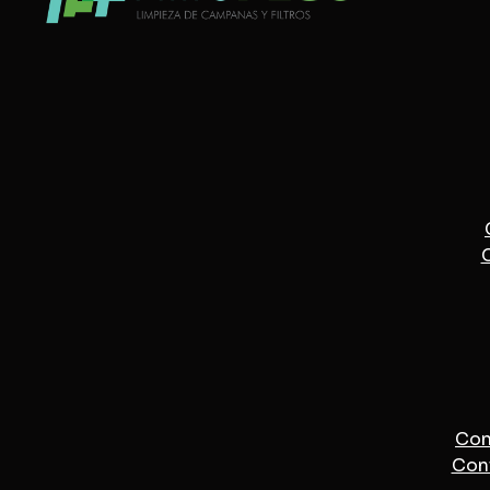
C
Cont
Cont