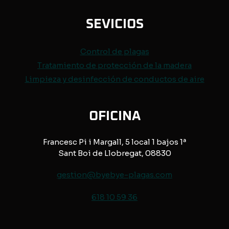
SEVICIOS
Control de
plagas
Tratamiento de protección de
la madera
Limpieza y desinfección de conductos de aire
OFICINA
Francesc Pi i Margall, 5 local 1 bajos 1ª
Sant Boi de Llobregat, 08830
gestion@byebye-plagas.com
618 10 59 36