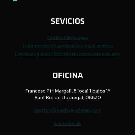
SEVICIOS
Control de
plagas
Tratamiento de protección de
la madera
Limpieza y desinfección de conductos de aire
OFICINA
Francesc Pi i Margall, 5 local 1 bajos 1ª
Sant Boi de Llobregat, 08830
gestion@byebye-plagas.com
618 10 59 36