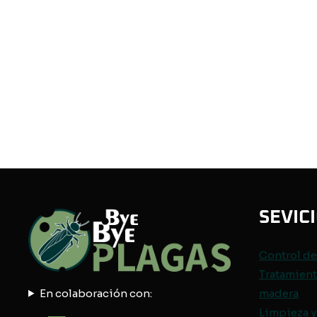
SEVIC
Control d
Tratamient
En colaboración con:
madera
Limpieza y