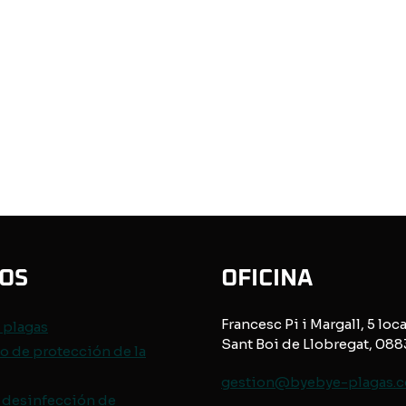
IOS
OFICINA
Francesc Pi i Margall, 5 loca
e
plagas
Sant Boi de Llobregat, 08
o de protección de
la
gestion@byebye-plagas.
 desinfección de