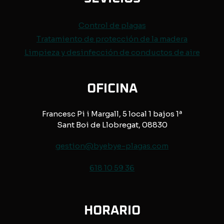
Control de
plagas
Tratamiento de protección de
la madera
Limpieza y desinfección de conductos de aire
OFICINA
Francesc Pi i Margall, 5 local 1 bajos 1ª
Sant Boi de Llobregat, 08830
gestion@byebye-plagas.com
618 10 59 36
HORARIO