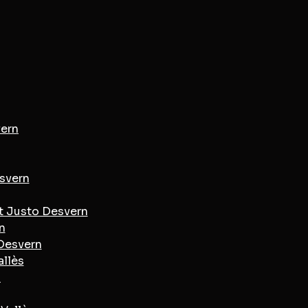
vern
esvern
t Justo Desvern
n
 Desvern
allès
s