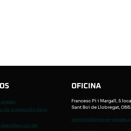
IOS
OFICINA
Francesc Pi i Margall, 5 loca
e
plagas
Sant Boi de Llobregat, 08
o de protección de
la
gestion@byebye-plagas.
 desinfección de