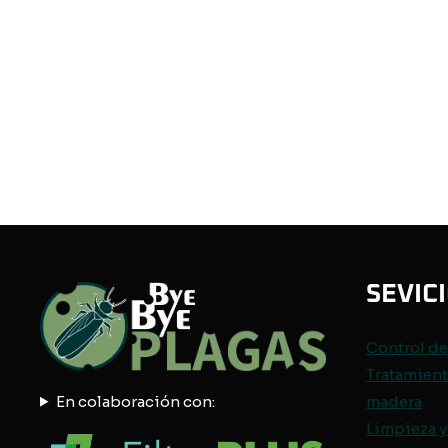
SEVIC
Control d
Tratamient
En colaboración con:
madera
Limpieza y