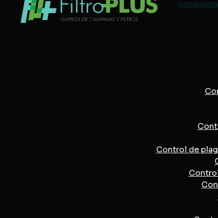
conductos 
Con
Contr
Control de pla
Control
Cont