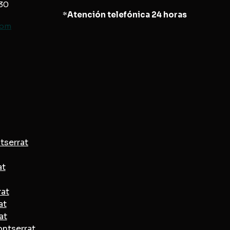
830
*
Atención telefónica 24 horas
com
tserrat
at
rat
at
at
ontserrat