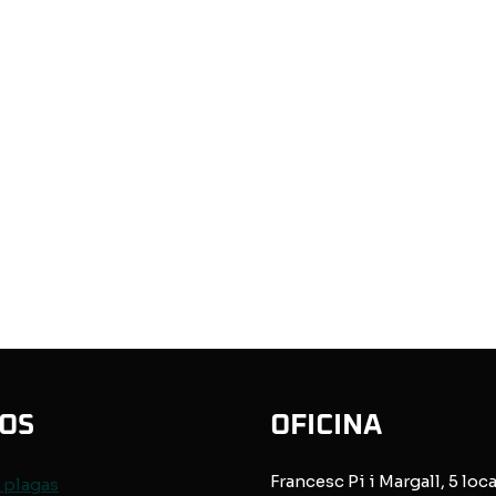
IOS
OFICINA
Francesc Pi i Margall, 5 loca
e
plagas