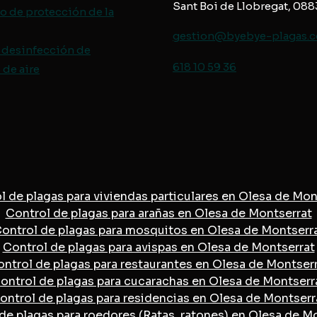
Sant Boi de Llobregat, 08
o de protección de
la
gestion@byebye-plagas.
 desinfección de
618 10 59 36
de aire
l de plagas para viviendas particulares en Olesa de Mon
Control de plagas para arañas en Olesa de Montserrat
ontrol de plagas para mosquitos en Olesa de Montserr
Control de plagas para avispas en Olesa de Montserrat
ntrol de plagas para restaurantes en Olesa de Montser
ontrol de plagas para cucarachas en Olesa de Montserr
ontrol de plagas para residencias en Olesa de Montserr
de plagas para roedores (Ratas, ratones) en Olesa de M