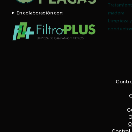
Tratamient
En colaboración con:
madera
Limpieza y
conductos 
Contro
C
Co
C
C
Control 