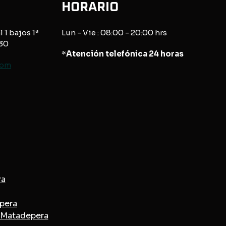
HORARIO
l 1 bajos 1ª
Lun - Vie : 08:00 - 20:00 hrs
830
*
Atención telefónica 24 horas
com
ra
epera
n Matadepera