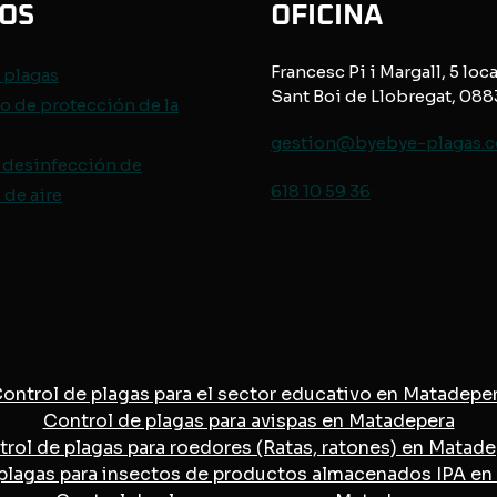
IOS
OFICINA
Francesc Pi i Margall, 5 loca
e
plagas
Sant Boi de Llobregat, 08
o de protección de
la
gestion@byebye-plagas.
 desinfección de
618 10 59 36
de aire
ontrol de plagas para el sector educativo en Matadepe
Control de plagas para avispas en Matadepera
rol de plagas para roedores (Ratas, ratones) en Matad
plagas para insectos de productos almacenados IPA e