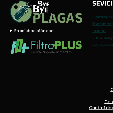
SEVIC
Control d
Tratamient
En colaboración con:
madera
Limpieza y
conductos 
C
Cont
Control de 