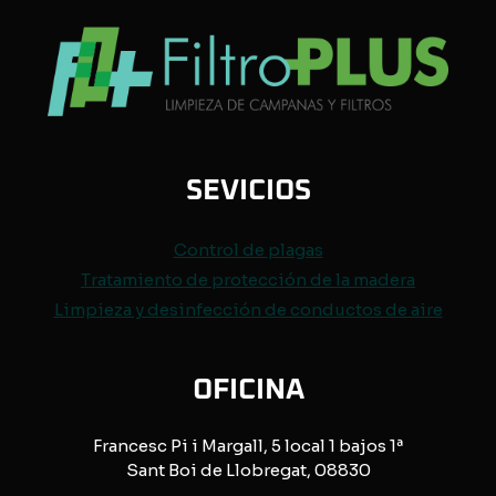
SEVICIOS
Control de
plagas
Tratamiento de protección de
la madera
Limpieza y desinfección de conductos de aire
OFICINA
Francesc Pi i Margall, 5 local 1 bajos 1ª
Sant Boi de Llobregat, 08830