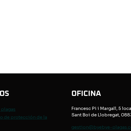
IOS
OFICINA
Francesc Pi i Margall, 5 loca
e
plagas
Sant Boi de Llobregat, 08
o de protección de
la
gestion@byebye-plagas.