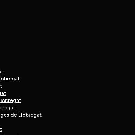
at
Llobregat
t
gat
Llobregat
obregat
uges de Llobregat
t