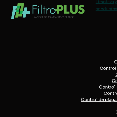
Limpieza y
conductos 
C
Control 
Co
Control 
Contro
Control de plaga