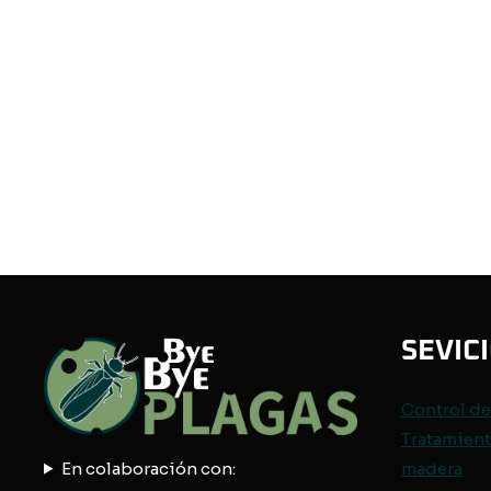
SEVIC
Control d
Tratamient
En colaboración con:
madera