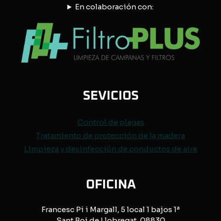
En colaboración con:
SEVICIOS
Control de
plagas
Tratamiento de protección de
la madera
Limpieza y desinfección de conductos de aire
OFICINA
Francesc Pi i Margall, 5 local 1 bajos 1ª
Sant Boi de Llobregat, 08830