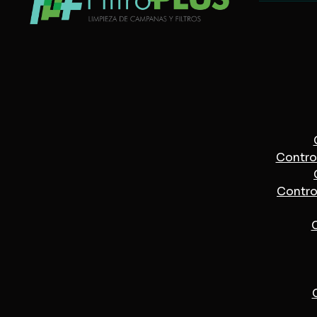
Control
Control
C