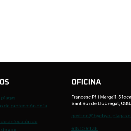
IOS
OFICINA
Francesc Pi i Margall, 5 loca
e
plagas
Sant Boi de Llobregat, 08
o de protección de
la
gestion@byebye-plagas.
 desinfección de
618 10 59 36
de aire