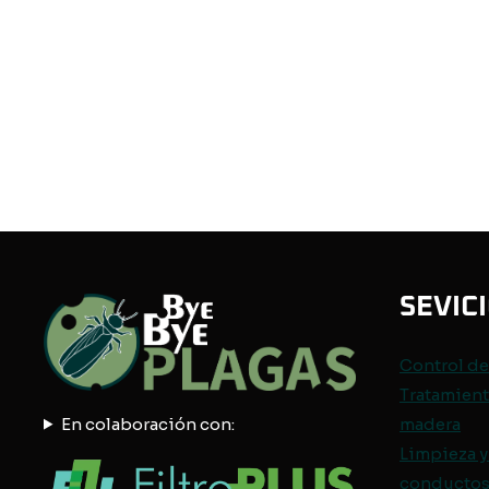
SEVIC
Control d
Tratamient
En colaboración con:
madera
Limpieza y
conductos 