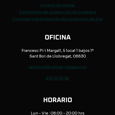
Control de
plagas
Tratamiento de protección de
la madera
Limpieza y desinfección de conductos de aire
OFICINA
Francesc Pi i Margall, 5 local 1 bajos 1ª
Sant Boi de Llobregat, 08830
gestion@byebye-plagas.com
618 10 59 36
HORARIO
Lun - Vie : 08:00 - 20:00 hrs