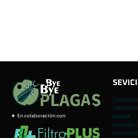
SEVIC
Control d
Tratamient
En colaboración con:
madera
Limpieza y
conductos 