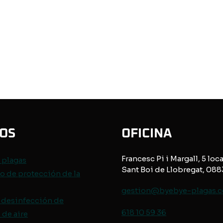
IOS
OFICINA
Francesc Pi i Margall, 5 loca
e
plagas
Sant Boi de Llobregat, 08
o de protección de
la
gestion@byebye-plagas.
 desinfección de
618 10 59 36
de aire