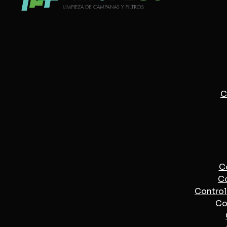
C
C
Co
Control 
Co