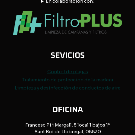
En colaboración con:
SEVICIOS
Control de
plagas
Tratamiento de protección de
la madera
Limpieza y desinfección de conductos de aire
OFICINA
Francesc Pi i Margall, 5 local 1 bajos 1ª
Sant Boi de Llobregat, 08830