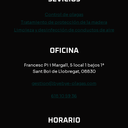
Control de
plagas
Tratamiento de protección de
la madera
Limpieza y desinfección de conductos de aire
OFICINA
Francesc Pi i Margall, 5 local 1 bajos 1ª
Sant Boi de Llobregat, 08830
gestion@byebye-plagas.com
618 10 59 36
HORARIO