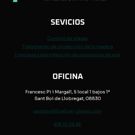
SEVICIOS
Control de
plagas
Tratamiento de protección de
la madera
Limpieza y desinfección de conductos de aire
OFICINA
Francesc Pi i Margall, 5 local 1 bajos 1ª
Sant Boi de Llobregat, 08830
gestion@byebye-plagas.com
618 10 59 36