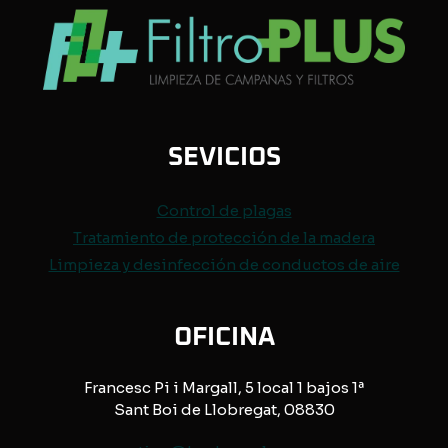
SEVICIOS
Control de
plagas
Tratamiento de protección de
la madera
Limpieza y desinfección de conductos de aire
OFICINA
Francesc Pi i Margall, 5 local 1 bajos 1ª
Sant Boi de Llobregat, 08830