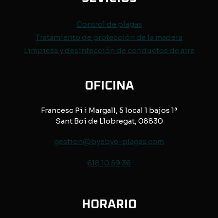
Control de
plagas
Tratamiento de protección de
la madera
Limpieza y desinfección de conductos de aire
OFICINA
Francesc Pi i Margall, 5 local 1 bajos 1ª
Sant Boi de Llobregat, 08830
gestion@byebye-plagas.com
618 10 59 36
HORARIO