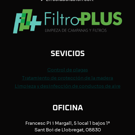
SEVICIOS
Control de
plagas
Tratamiento de protección de
la madera
Limpieza y desinfección de conductos de aire
OFICINA
Francesc Pi i Margall, 5 local 1 bajos 1ª
Sant Boi de Llobregat, 08830