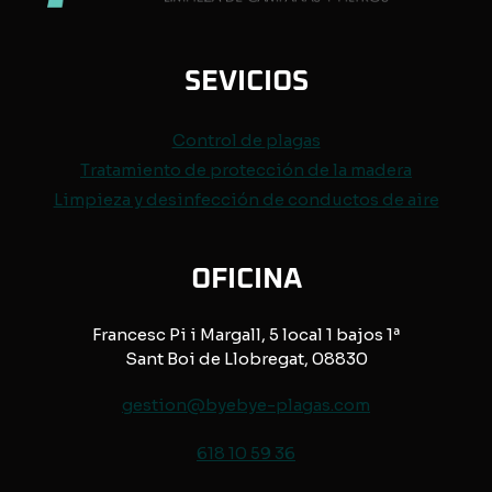
SEVICIOS
Control de
plagas
Tratamiento de protección de
la madera
Limpieza y desinfección de conductos de aire
OFICINA
Francesc Pi i Margall, 5 local 1 bajos 1ª
Sant Boi de Llobregat, 08830
gestion@byebye-plagas.com
618 10 59 36