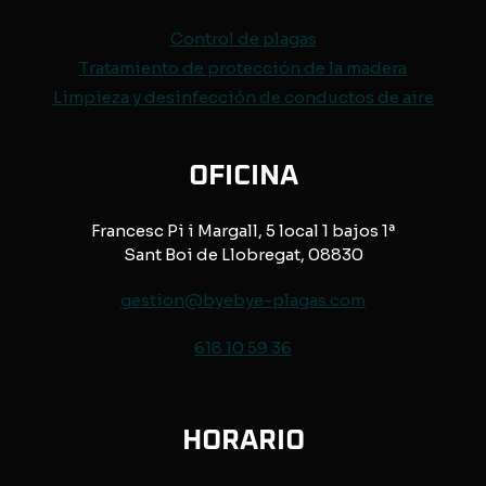
Control de
plagas
Tratamiento de protección de
la madera
Limpieza y desinfección de conductos de aire
OFICINA
Francesc Pi i Margall, 5 local 1 bajos 1ª
Sant Boi de Llobregat, 08830
gestion@byebye-plagas.com
618 10 59 36
HORARIO