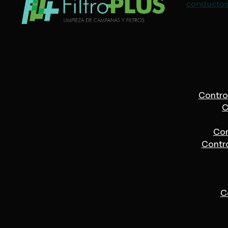
conductos 
Control
C
Con
Contro
C