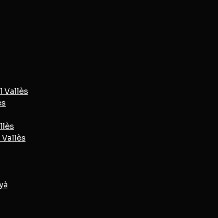
l Vallès
ès
llès
 Vallès
yà