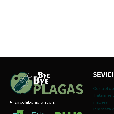
SEVIC
Control d
Tratamient
En colaboración con:
madera
Limpieza y