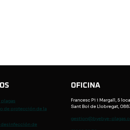
IOS
OFICINA
Francesc Pi i Margall, 5 loca
e
plagas
Sant Boi de Llobregat, 08
o de protección de
la
gestion@byebye-plagas.
 desinfección de