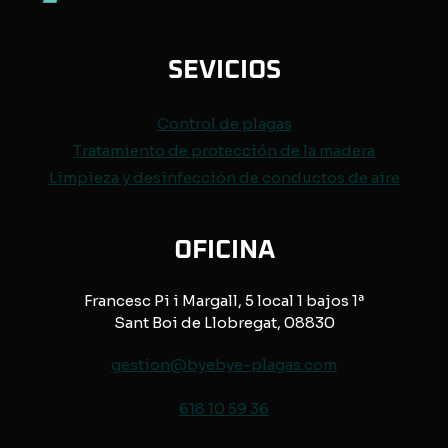
SEVICIOS
Control de
plagas
Tratamiento de protección de
la madera
Limpieza y desinfección de conductos de aire
OFICINA
Francesc Pi i Margall, 5 local 1 bajos 1ª
Sant Boi de Llobregat, 08830
gestion@byebye-plagas.com
618 10 59 36