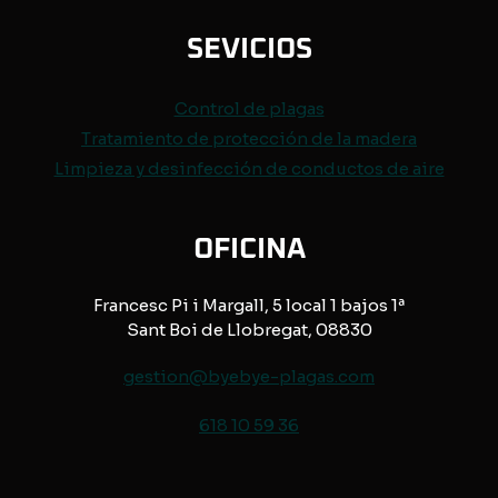
SEVICIOS
Control de
plagas
Tratamiento de protección de
la madera
Limpieza y desinfección de conductos de aire
OFICINA
Francesc Pi i Margall, 5 local 1 bajos 1ª
Sant Boi de Llobregat, 08830
gestion@byebye-plagas.com
618 10 59 36