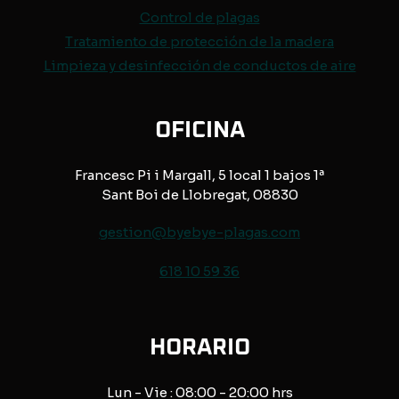
Control de
plagas
Tratamiento de protección de
la madera
Limpieza y desinfección de conductos de aire
OFICINA
Francesc Pi i Margall, 5 local 1 bajos 1ª
Sant Boi de Llobregat, 08830
gestion@byebye-plagas.com
618 10 59 36
HORARIO
Lun - Vie : 08:00 - 20:00 hrs