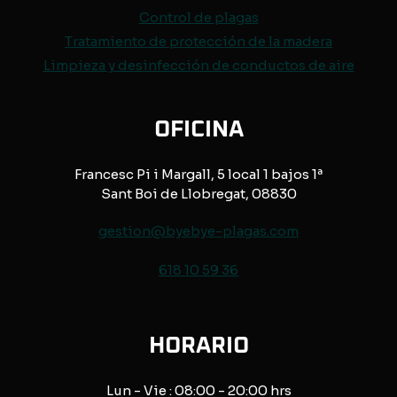
Control de
plagas
Tratamiento de protección de
la madera
Limpieza y desinfección de conductos de aire
OFICINA
Francesc Pi i Margall, 5 local 1 bajos 1ª
Sant Boi de Llobregat, 08830
gestion@byebye-plagas.com
618 10 59 36
HORARIO
Lun - Vie : 08:00 - 20:00 hrs