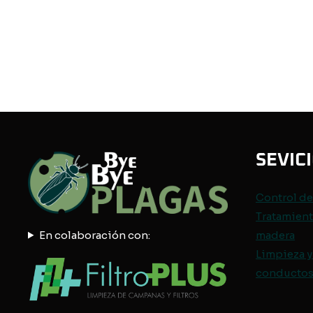
SEVIC
Control d
Tratamient
En colaboración con:
madera
Limpieza y
conductos 