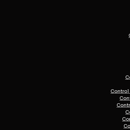
Co
Control 
Cont
Contr
C
Con
Co