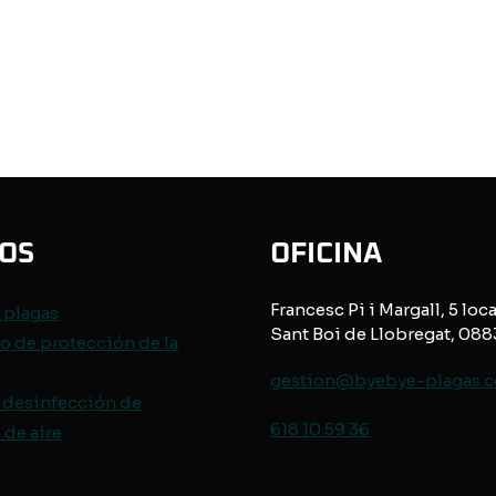
IOS
OFICINA
Francesc Pi i Margall, 5 loca
e
plagas
Sant Boi de Llobregat, 08
o de protección de
la
gestion@byebye-plagas.
 desinfección de
618 10 59 36
de aire