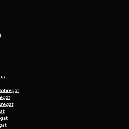
s
ans
Llobregat
regat
bregat
at
egat
gat