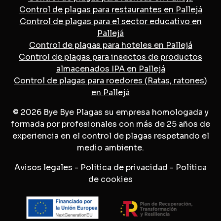
Control de plagas para restaurantes en Pallejá
Control de plagas para el sector educativo en
Pallejá
Control de plagas para hoteles en Pallejá
Control de plagas para insectos de productos
almacenados IPA en Pallejá
Control de plagas para roedores (Ratas, ratones)
en Pallejá
© 2026 Bye Bye Plagas su empresa homologada y
formada por profesionales con más de 25 años de
experiencia en el control de plagas respetando el
medio ambiente.
Avisos legales
-
Política de privacidad
-
Política
de cookies