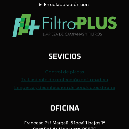
En colaboración con:
SEVICIOS
Control de
plagas
Tratamiento de protección de
la madera
Limpieza y desinfección de conductos de aire
OFICINA
Francesc Pi i Margall, 5 local 1 bajos 1ª