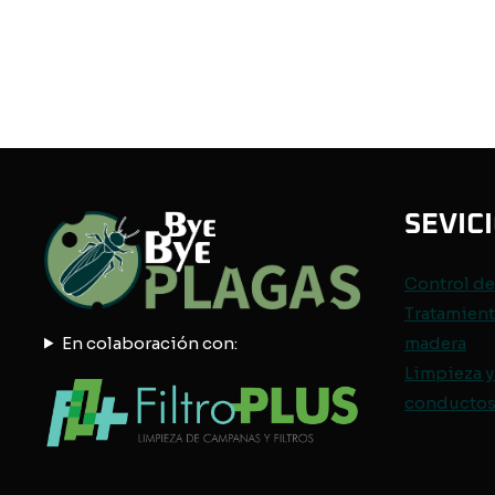
SEVIC
Control d
Tratamient
En colaboración con:
madera
Limpieza y
conductos 