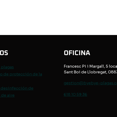
IOS
OFICINA
Francesc Pi i Margall, 5 loca
e
plagas
Sant Boi de Llobregat, 08
o de protección de
la
gestion@byebye-plagas.
 desinfección de
618 10 59 36
de aire