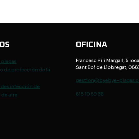
IOS
OFICINA
Francesc Pi i Margall, 5 loca
e
plagas
Sant Boi de Llobregat, 08
o de protección de
la
gestion@byebye-plagas.
 desinfección de
618 10 59 36
de aire