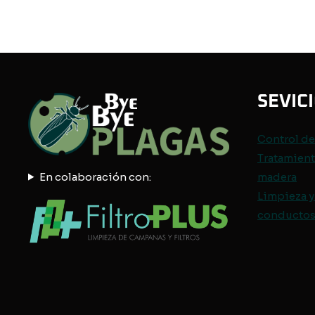
SEVIC
Control d
Tratamient
En colaboración con:
madera
Limpieza y
conductos 