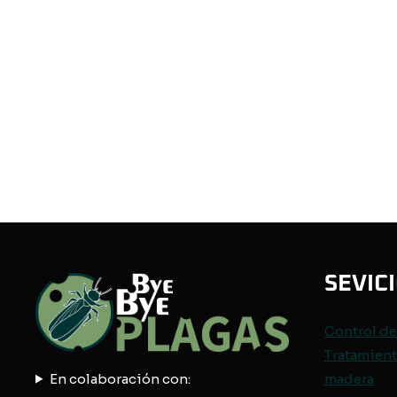
SEVIC
Control d
Tratamient
En colaboración con:
madera