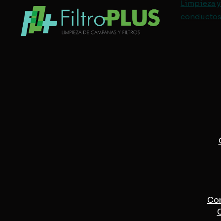
Limpieza y
conductos 
Con
C