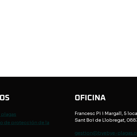
IOS
OFICINA
Francesc Pi i Margall, 5 loca
e
plagas
Sant Boi de Llobregat, 08
o de protección de
la
gestion@byebye-plagas.