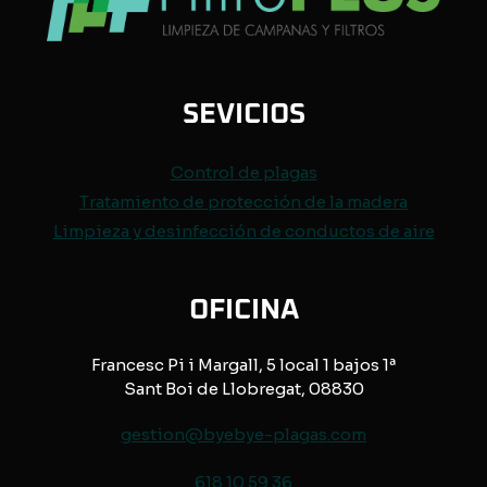
SEVICIOS
Control de
plagas
Tratamiento de protección de
la madera
Limpieza y desinfección de conductos de aire
OFICINA
Francesc Pi i Margall, 5 local 1 bajos 1ª
Sant Boi de Llobregat, 08830
gestion@byebye-plagas.com
618 10 59 36