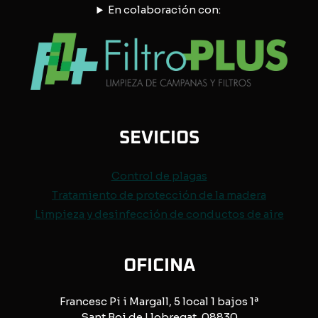
En colaboración con:
SEVICIOS
Control de
plagas
Tratamiento de protección de
la madera
Limpieza y desinfección de conductos de aire
OFICINA
Francesc Pi i Margall, 5 local 1 bajos 1ª
Sant Boi de Llobregat, 08830