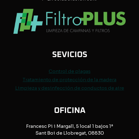
SEVICIOS
Control de
plagas
Tratamiento de protección de
la madera
Limpieza y desinfección de conductos de aire
OFICINA
Francesc Pi i Margall, 5 local 1 bajos 1ª
Sant Boi de Llobregat, 08830