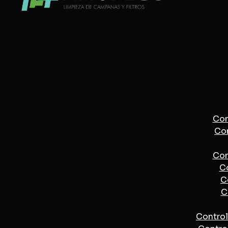
Con
Con
Con
Co
C
C
Control