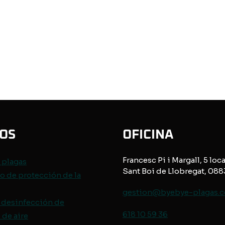
IOS
OFICINA
Francesc Pi i Margall, 5 loca
e
plagas
Sant Boi de Llobregat, 08
o de protección de
la
gestion@byebye-plagas.
 desinfección de
618 10 59 36
de aire