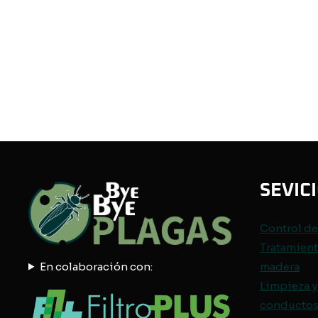
SEVIC
Control d
Tratamient
En colaboración con:
madera
Limpieza y
conductos 