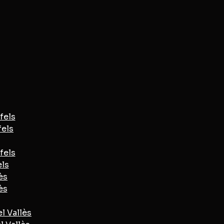
fels
fels
fels
els
ès
ès
l Vallès