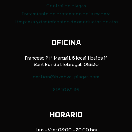
Control de
plagas
Tratamiento de protección de
la madera
Limpieza y desinfección de conductos de aire
OFICINA
Francesc Pi i Margall, 5 local 1 bajos 1ª
Sant Boi de Llobregat, 08830
gestion@byebye-plagas.com
618 10 59 36
HORARIO
Lun - Vie : 08:00 - 20:00 hrs