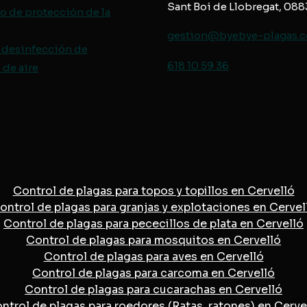
Sant Boi de Llobregat, 08
o de protección de
la
gestion@byebye-plagas.
 desinfección de
618 10 59 36
de aire
Control de plagas para topos y topillos en Cervelló
ontrol de plagas para granjas y explotaciones en Cervel
Control de plagas para pececillos de plata en Cervelló
Control de plagas para mosquitos en Cervelló
Control de plagas para aves en Cervelló
Control de plagas para carcoma en Cervelló
Control de plagas para cucarachas en Cervelló
ntrol de plagas para roedores (Ratas, ratones) en Cerve