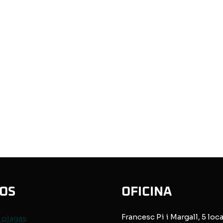
IOS
OFICINA
Francesc Pi i Margall, 5 loca
e
plagas