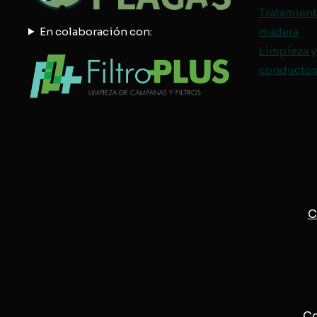
Tratamient
En colaboración con:
madera
Limpieza y
conductos 
C
Co