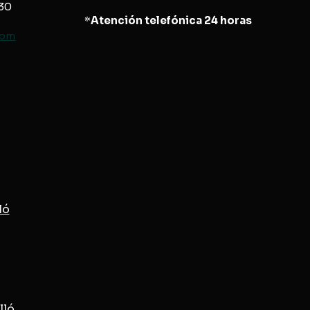
830
*
Atención telefónica 24 horas
com
ló
lló