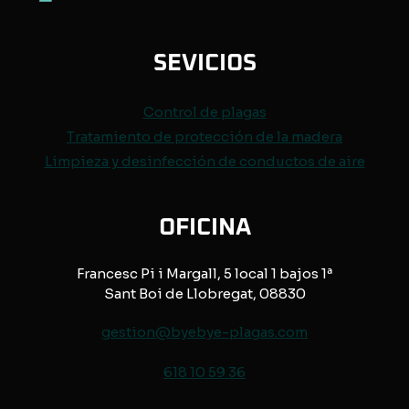
SEVICIOS
Control de
plagas
Tratamiento de protección de
la madera
Limpieza y desinfección de conductos de aire
OFICINA
Francesc Pi i Margall, 5 local 1 bajos 1ª
Sant Boi de Llobregat, 08830
gestion@byebye-plagas.com
618 10 59 36