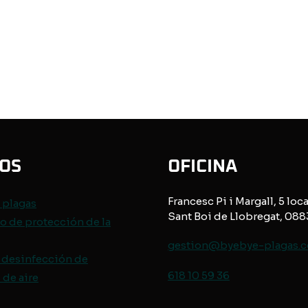
IOS
OFICINA
Francesc Pi i Margall, 5 loca
e
plagas
Sant Boi de Llobregat, 08
o de protección de
la
gestion@byebye-plagas.
 desinfección de
618 10 59 36
de aire