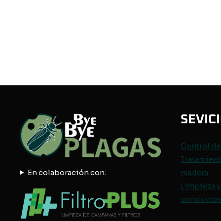
SEVIC
Control d
Tratamient
En colaboración con:
madera
Limpieza y
conductos 