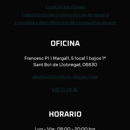
Control de
plagas
Tratamiento de protección de
la madera
Limpieza y desinfección de conductos de aire
OFICINA
Francesc Pi i Margall, 5 local 1 bajos 1ª
Sant Boi de Llobregat, 08830
gestion@byebye-plagas.com
618 10 59 36
HORARIO
Lun - Vie : 08:00 - 20:00 hrs