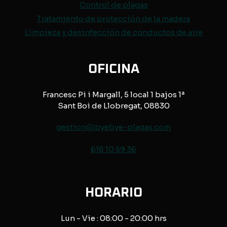
Control de
plagas
Tratamiento de protección de
la madera
Limpieza y desinfección de conductos de aire
OFICINA
Francesc Pi i Margall, 5 local 1 bajos 1ª
Sant Boi de Llobregat, 08830
gestion@byebye-plagas.com
618 10 59 36
HORARIO
Lun - Vie : 08:00 - 20:00 hrs