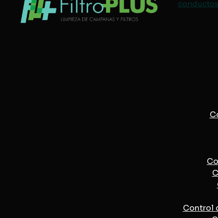
conductos 
Co
Co
C
Control 