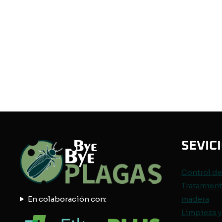
SEVIC
Control d
Tratamient
En colaboración con:
madera
Limpieza y