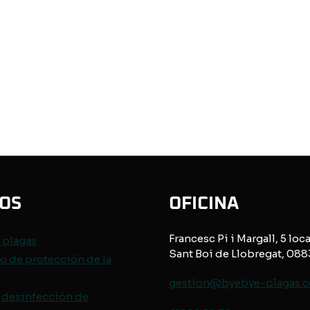
IOS
OFICINA
Francesc Pi i Margall, 5 loca
e
plagas
Sant Boi de Llobregat, 08
o de protección de
la
gestion@byebye-plagas.
 desinfección de