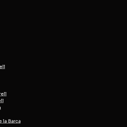
ell
ell
ll
a
 la Barca