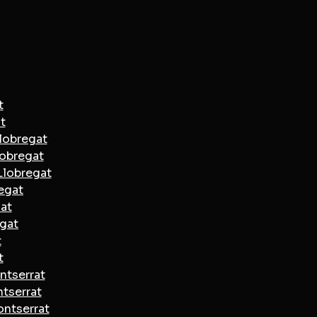
t
t
Llobregat
lobregat
Llobregat
regat
at
egat
t
t
ntserrat
ntserrat
ontserrat