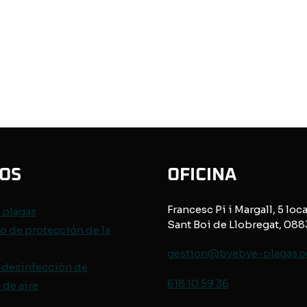
IOS
OFICINA
Francesc Pi i Margall, 5 loca
e
plagas
Sant Boi de Llobregat, 08
o de protección de
la
gestion@byebye-plagas.
 desinfección de
618 10 59 36
de aire