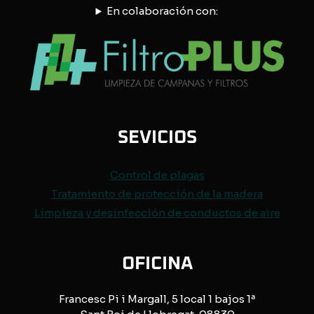
En colaboración con:
SEVICIOS
Control de
plagas
Tratamiento de protección de
la madera
Limpieza y desinfección de conductos de aire
OFICINA
Francesc Pi i Margall, 5 local 1 bajos 1ª