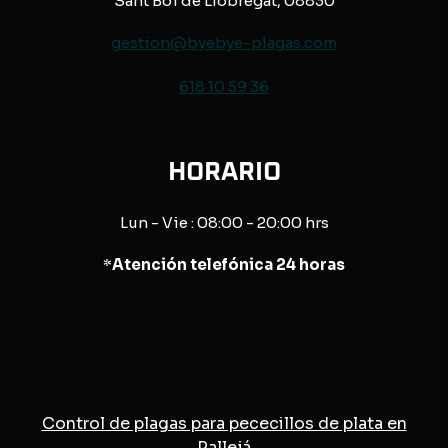
Sant Boi de Llobregat, 08830
gestion@byebye-plagas.com
618 10 59 36
HORARIO
Lun - Vie : 08:00 - 20:00 hrs
*
Atención telefónica 24 horas
Control de plagas para pececillos de plata en
Pallejá