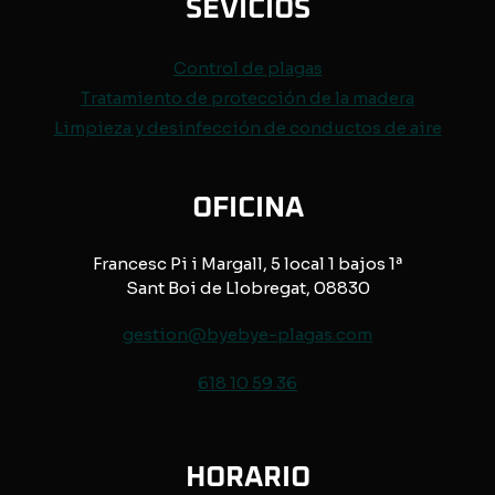
SEVICIOS
Control de
plagas
Tratamiento de protección de
la madera
Limpieza y desinfección de conductos de aire
OFICINA
Francesc Pi i Margall, 5 local 1 bajos 1ª
Sant Boi de Llobregat, 08830
gestion@byebye-plagas.com
618 10 59 36
HORARIO