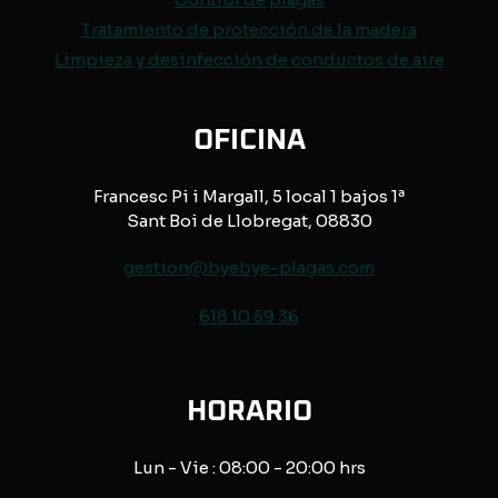
Tratamiento de protección de
la madera
Limpieza y desinfección de conductos de aire
OFICINA
Francesc Pi i Margall, 5 local 1 bajos 1ª
Sant Boi de Llobregat, 08830
gestion@byebye-plagas.com
618 10 59 36
HORARIO
Lun - Vie : 08:00 - 20:00 hrs