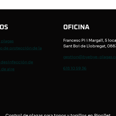
IOS
OFICINA
Francesc Pi i Margall, 5 loca
e
plagas
Sant Boi de Llobregat, 08
o de protección de
la
gestion@byebye-plagas.
 desinfección de
618 10 59 36
de aire
Control de plagas para topos y topillos en Ripollet