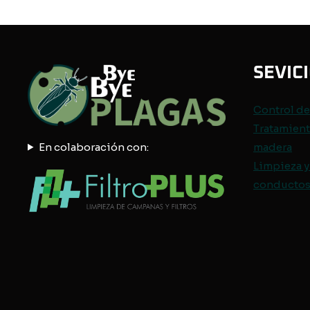
SEVIC
Control d
Tratamient
En colaboración con:
madera
Limpieza y
conductos 