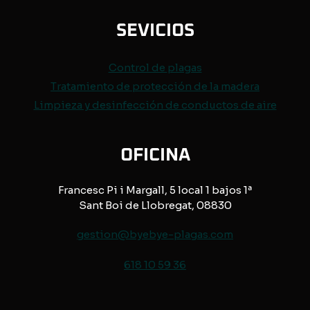
SEVICIOS
Control de
plagas
Tratamiento de protección de
la madera
Limpieza y desinfección de conductos de aire
OFICINA
Francesc Pi i Margall, 5 local 1 bajos 1ª
Sant Boi de Llobregat, 08830
gestion@byebye-plagas.com
618 10 59 36